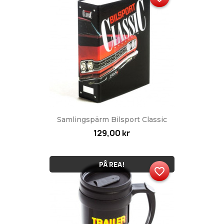
Samlingspärm Bilsport Classic
129,00 kr
PÅ REA!
favorite_border