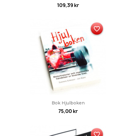
109,39 kr
favorite_border
Bok Hjulboken
75,00 kr
favorite_border