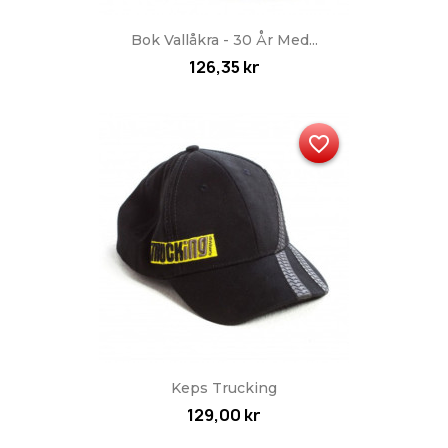
Bok Vallåkra - 30 År Med...
126,35 kr
favorite_border
Keps Trucking
129,00 kr