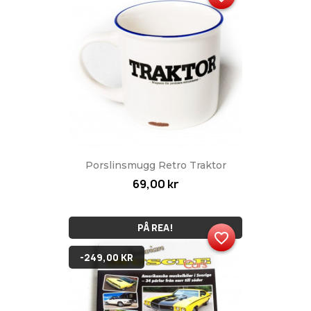
Porslinsmugg Retro Traktor
69,00 kr
PÅ REA!
favorite_border
-249,00 KR