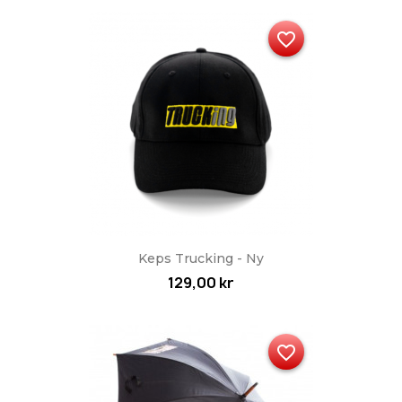
favorite_border
Keps Trucking - Ny
129,00 kr
favorite_border