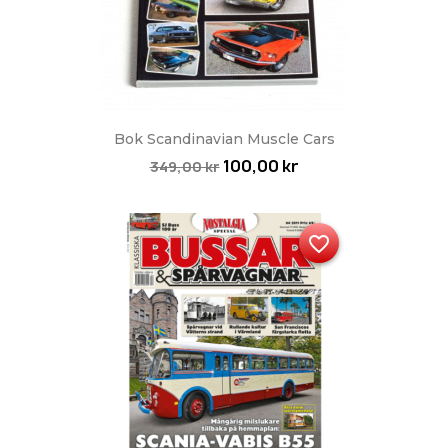
Bok Scandinavian Muscle Cars
100,00 kr
349,00 kr
favorite_border