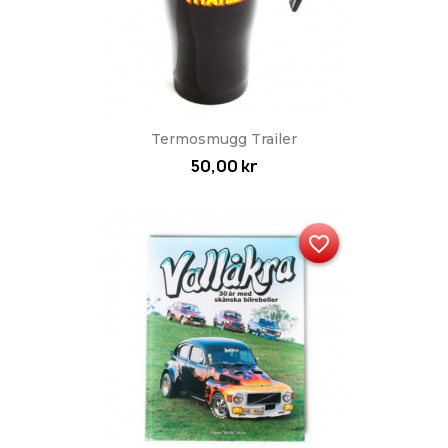
Termosmugg Trailer
50,00 kr
favorite_border