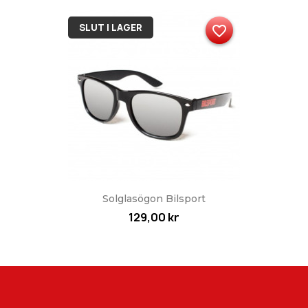
SLUT I LAGER
favorite_border
Solglasögon Bilsport
129,00 kr