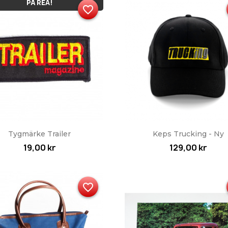
PÅ REA!
favorite_border
Snabbvy
Snabbvy


Tygmärke Trailer
Keps Trucking - Ny
19,00 kr
129,00 kr
favorite_border