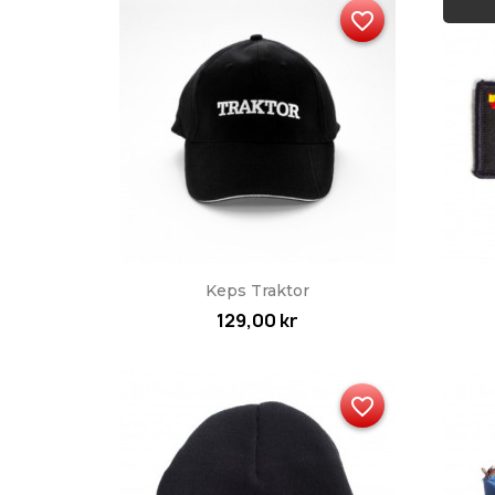
favorite_border
Snabbvy

Keps Traktor
129,00 kr
favorite_border