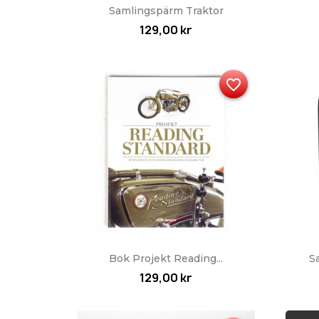
Snabbvy

Samlingspärm Traktor
129,00 kr
favorite_border
Snabbvy

Bok Projekt Reading...
S
129,00 kr