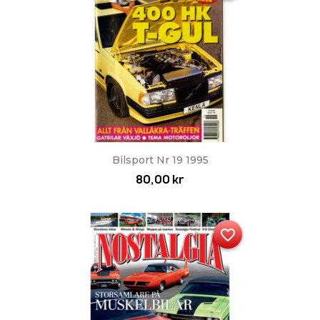
Bilsport Nr 19 1995
80,00 kr
favorite_border