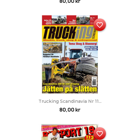
80,00 kr
favorite_border
Trucking Scandinavia Nr 11...
80,00 kr
favorite_border