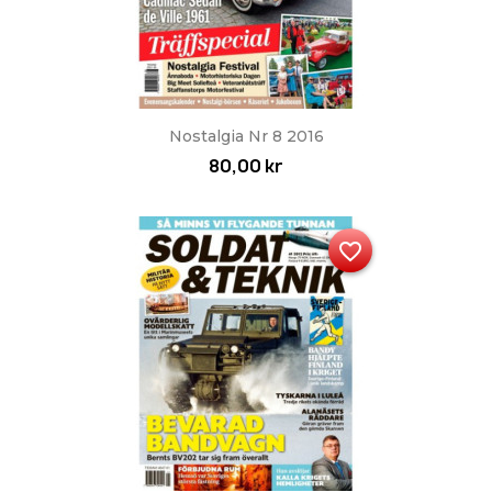
Nostalgia Nr 8 2016
80,00 kr
favorite_border