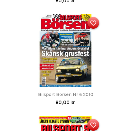
80,00 kr
favorite_border
Bilsport Börsen Nr 6 2010
80,00 kr
favorite_border