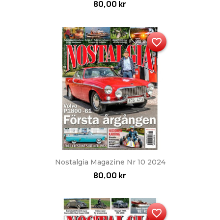
80,00 kr
favorite_border
Nostalgia Magazine Nr 10 2024
80,00 kr
favorite_border