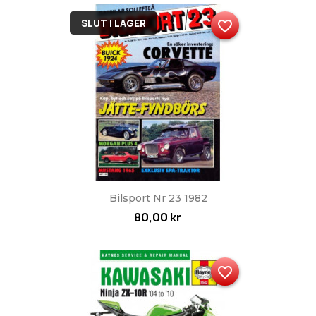
SLUT I LAGER
favorite_border
Bilsport Nr 23 1982
80,00 kr
favorite_border