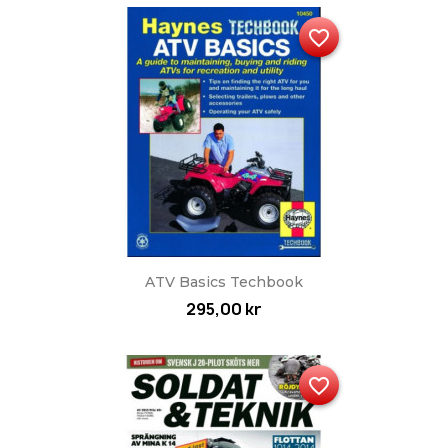
favorite_border
ATV Basics Techbook
295,00 kr
favorite_border