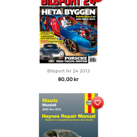
Bilsport Nr 24 2013
80,00 kr
favorite_border