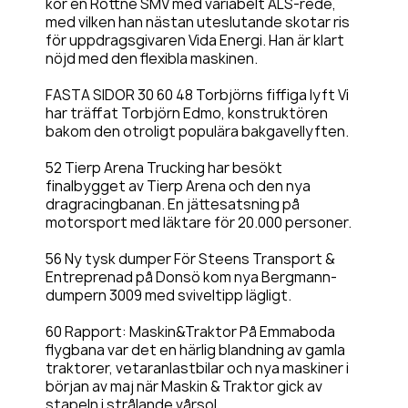
kör en Rottne SMV med variabelt ALS-rede,
med vilken han nästan uteslutande skotar ris
för uppdragsgivaren Vida Energi. Han är klart
nöjd med den flexibla maskinen.
FASTA SIDOR 30 60 48 Torbjörns fiffiga lyft Vi
har träffat Torbjörn Edmo, konstruktören
bakom den otroligt populära bakgavellyften.
52 Tierp Arena Trucking har besökt
finalbygget av Tierp Arena och den nya
dragracingbanan. En jättesatsning på
motorsport med läktare för 20.000 personer.
56 Ny tysk dumper För Steens Transport &
Entreprenad på Donsö kom nya Bergmann-
dumpern 3009 med sviveltipp lägligt.
60 Rapport: Maskin&Traktor På Emmaboda
flygbana var det en härlig blandning av gamla
traktorer, vetaranlastbilar och nya maskiner i
början av maj när Maskin & Traktor gick av
stapeln i strålande vårsol.