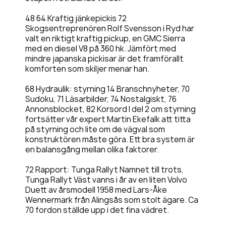
48 64 Kraftig jänkepickis 72
Skogsentreprenören Rolf Svensson i Ryd har
valt en riktigt kraftig pickup, en GMC Sierra
med en diesel V8 på 360 hk. Jämfört med
mindre japanska pickisar är det framförallt
komforten som skiljer menar han.
68 Hydraulik: styrning 14 Branschnyheter, 70
Sudoku, 71 Läsarbilder, 74 Nostalgiskt, 76
Annonsblocket, 82 Korsord I del 2 om styrning
fortsätter vår expert Martin Ekefalk att titta
på styrning och lite om de vägval som
konstruktören måste göra. Ett bra system är
en balansgång mellan olika faktorer.
72 Rapport: Tunga Rallyt Namnet till trots,
Tunga Rallyt Väst vanns i år av en liten Volvo
Duett av årsmodell 1958 med Lars-Åke
Wennermark från Alingsås som stolt ägare. Ca
70 fordon ställde upp i det fina vädret.