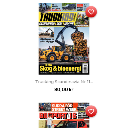
favorite_border
Trucking Scandinavia Nr 11...
80,00 kr
favorite_border