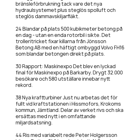
bränsleförbrukning tack vare det nya
hydraulsystemet plus steglös spolluft och
steglös dammavskiljarfläkt.
24 Blandar på plats 500 kubikmeter betong på
en dag - utan en enda rotorbil i sikte. Det
trolleritricket fixar killarna från Jönsson
Betong AB med en häftigt ombyggd Volvo FH16
som blandar betongen direkt på plats.
30 Rapport: Maskinexpo Det blev en lyckad
final för Maskinexpo på Barkarby. Drygt 32.000
besökare och 580 utställare innebar nytt
rekord.
38 Nya kraftturbiner Just nu arbetas det för
fullt vid kraftstationen i Hissmofors, Krokoms
kommun, Jämtland. Delar av verket rivs och ska
ersättas med nytt i en omfattande
miljardsatsning.
44 Ris med variabelt rede Peter Holgersson