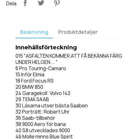
Dela
Beskrivning
Produktdetaljer
Innehållsförteckning
015 "ASFALTEN KOMMER ATT FÅ BEKÄNNA FÄRG
UNDER HELGEN ... "
6 Pro Touring-Camaro
15 Inför Elmia
18 Ford Focus RS
20 BMW 850
24 Garagekoll: Volvo 142
29 TEMA SAAB
30 Läsarna utser bästa Saaben
32 Porträtt: Robert Uhr
36 Saab-tillbehör
38 9000 Aero för bana
40 Så utvecklades 9000
46 Molle minns Blue Spirit