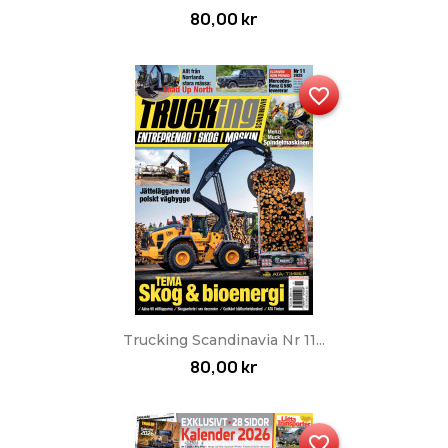
80,00 kr
favorite_border
Trucking Scandinavia Nr 11...
80,00 kr
favorite_border