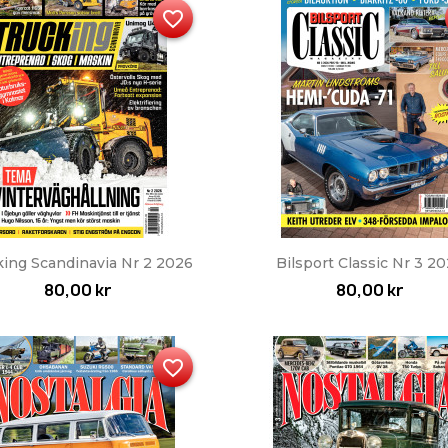
favorite_border
Snabbvy
Snabbvy


king Scandinavia Nr 2 2026
Bilsport Classic Nr 3 2
80,00 kr
80,00 kr
favorite_border