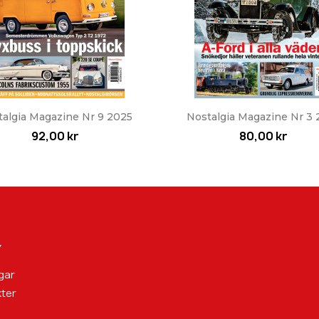
Snabbvy
Snabbvy


talgia Magazine Nr 9 2025
Nostalgia Magazine Nr 3 
92,00 kr
80,00 kr
Y
gar
ter