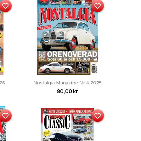
favorite_border
favorite_border
Snabbvy

026
Nostalgia Magazine Nr 4 2025
80,00 kr
favorite_border
favorite_border