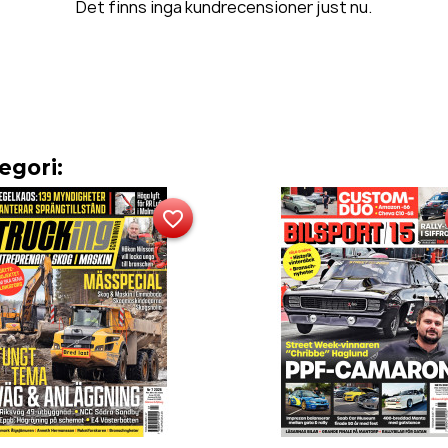
Det finns inga kundrecensioner just nu.
egori:
favorite_border