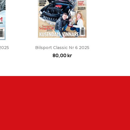
Snabbvy

2025
Bilsport Classic Nr 6 2025
80,00 kr