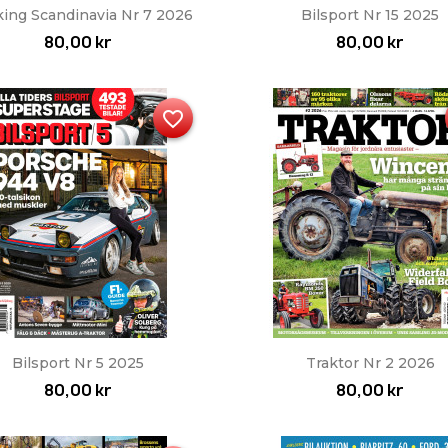
Snabbvy
Snabbvy


king Scandinavia Nr 7 2026
Bilsport Nr 15 2025
80,00 kr
80,00 kr
favorite_border
Snabbvy
Snabbvy


Bilsport Nr 5 2025
Traktor Nr 2 2026
80,00 kr
80,00 kr