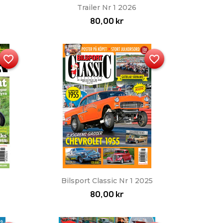
Snabbvy

Trailer Nr 1 2026
80,00 kr
favorite_border
favorite_border
Snabbvy

Bilsport Classic Nr 1 2025
80,00 kr