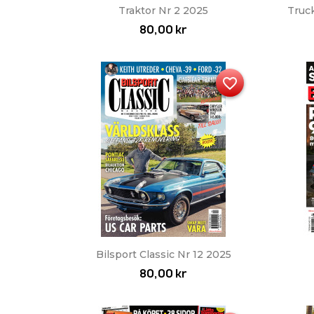
Snabbvy

Traktor Nr 2 2025
Truc
80,00 kr
favorite_border
Snabbvy

Bilsport Classic Nr 12 2025
80,00 kr