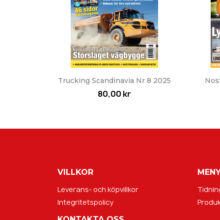
Snabbvy

Trucking Scandinavia Nr 8 2025
Nos
80,00 kr
VILLKOR
MEN
Leverans- och köpvillkor
Tidnin
Integritetspolicy
Produk
KONTAKTA OSS