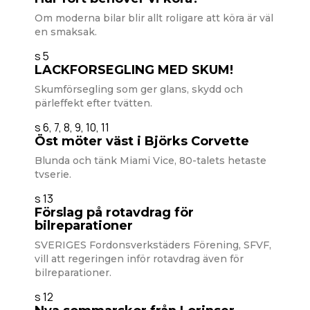
Om moderna bilar blir allt roligare att köra är väl
en smaksak.
s 5
LACKFORSEGLING MED SKUM!
Skumförsegling som ger glans, skydd och
pärleffekt efter tvätten.
s 6, 7, 8, 9, 10, 11
Öst möter väst i Björks Corvette
Blunda och tänk Miami Vice, 80-talets hetaste
tvserie.
s 13
Förslag på rotavdrag för
bilreparationer
SVERIGES Fordonsverkstäders Förening, SFVF,
vill att regeringen inför rotavdrag även för
bilreparationer.
s 12