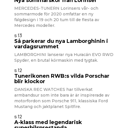
Nya sommarskor från Lorinser
MERCEDES-TUNERN Lorinsers vår- och
sommarmode för 2020 omfattar en ny
fälgdesign i 19 och 20 tum till de flesta av
Mercedes modeller.
s 13
Så parkerar du nya Lamborghinin i
vardagsrummet
LAMBORGHINI lanserar nya Huracán EVO RWD
Spyder, en brutal körmaskin med tygtak.
s 12
Tunerikonen RWB:s vilda Porschar
blir klockor
DANSKA REC WATCHES har tillverkat
armbandsur som inte bara är är inspirerade av
motorfordon som Porsche 911, klassiska Ford
Mustang och jaktplanet Spitfire.
s 12
A-klass med legendarisk
superbilsprestanda