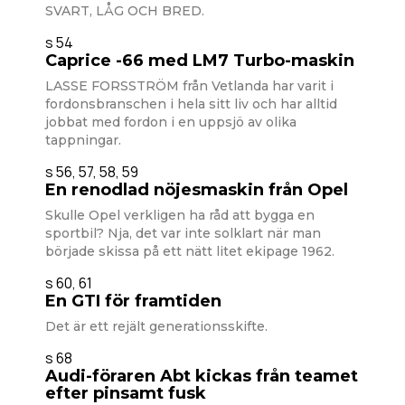
SVART, LÅG OCH BRED.
s 54
Caprice -66 med LM7 Turbo-maskin
LASSE FORSSTRÖM från Vetlanda har varit i
fordonsbranschen i hela sitt liv och har alltid
jobbat med fordon i en uppsjö av olika
tappningar.
s 56, 57, 58, 59
En renodlad nöjesmaskin från Opel
Skulle Opel verkligen ha råd att bygga en
sportbil? Nja, det var inte solklart när man
började skissa på ett nätt litet ekipage 1962.
s 60, 61
En GTI för framtiden
Det är ett rejält generationsskifte.
s 68
Audi-föraren Abt kickas från teamet
efter pinsamt fusk