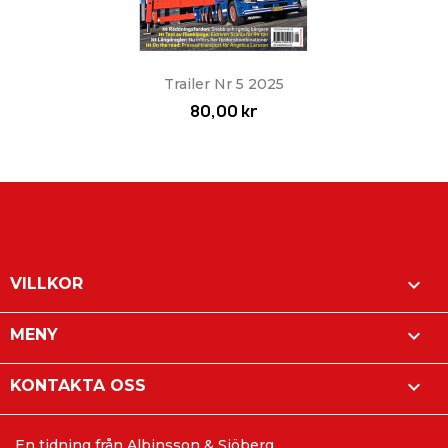
Trailer Nr 5 2025
80,00 kr

VILLKOR

MENY

KONTAKTA OSS
En tidning från Albinsson & Sjöberg