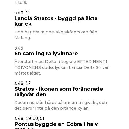
4 to 6.
s 40, 41
Lancia Stratos - byggd på äkta
kärlek
Hon har bra minne, skolsköterskan från
Malung.
s 45
En samling rallyvinnare
Återstart med Delta Integrale EFTER HENRI
TOIVONENS dödsolycka i Lancia Delta S4 var
måttet rågat.
s 46, 47
Stratos - ikonen som förändrade
rallyvärlden
Redan nu står håret på armarna i givakt, och
det beror inte på den bitande kylan.
s 48, 49, 50, 51
Pontus byggde en Cobra i halv