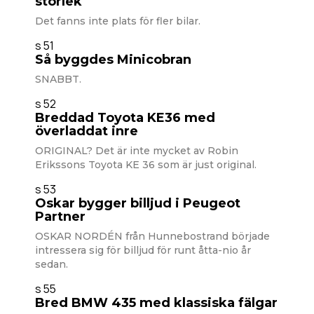
storlek
Det fanns inte plats för fler bilar.
s 51
Så byggdes Minicobran
SNABBT.
s 52
Breddad Toyota KE36 med
överladdat inre
ORIGINAL? Det är inte mycket av Robin
Erikssons Toyota KE 36 som är just original.
s 53
Oskar bygger billjud i Peugeot
Partner
OSKAR NORDÉN från Hunnebostrand började
intressera sig för billjud för runt åtta-nio år
sedan.
s 55
Bred BMW 435 med klassiska fälgar