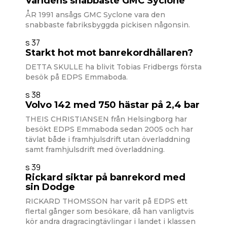
Världens snabbaste GMC Syclone
ÅR 1991 ansågs GMC Syclone vara den
snabbaste fabriksbyggda pickisen någonsin.
s 37
Starkt hot mot banrekordhållaren?
DETTA SKULLE ha blivit Tobias Fridbergs första
besök på EDPS Emmaboda.
s 38
Volvo 142 med 750 hästar på 2,4 bar
THEIS CHRISTIANSEN från Helsingborg har
besökt EDPS Emmaboda sedan 2005 och har
tävlat både i framhjulsdrift utan överladdning
samt framhjulsdrift med överladdning.
s 39
Rickard siktar på banrekord med
sin Dodge
RICKARD THOMSSON har varit på EDPS ett
flertal gånger som besökare, då han vanligtvis
kör andra dragracingtävlingar i landet i klassen