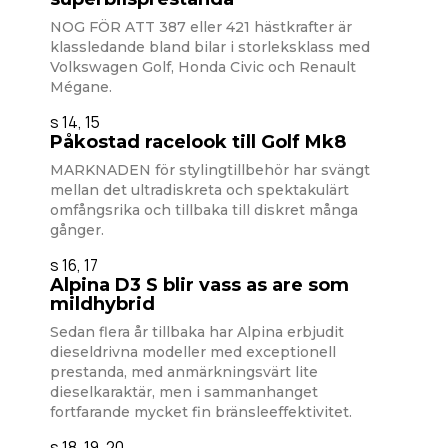
NOG FÖR ATT 387 eller 421 hästkrafter är
klassledande bland bilar i storleksklass med
Volkswagen Golf, Honda Civic och Renault
Mégane.
s 14, 15
Påkostad racelook till Golf Mk8
MARKNADEN för stylingtillbehör har svängt
mellan det ultradiskreta och spektakulärt
omfångsrika och tillbaka till diskret många
gånger.
s 16, 17
Alpina D3 S blir vass as are som
mildhybrid
Sedan flera år tillbaka har Alpina erbjudit
dieseldrivna modeller med exceptionell
prestanda, med anmärkningsvärt lite
dieselkaraktär, men i sammanhanget
fortfarande mycket fin bränsleeffektivitet.
s 18, 19, 20