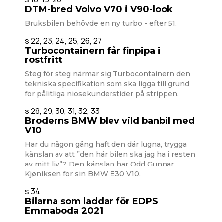
DTM-bred Volvo V70 i V90-look
Bruksbilen behövde en ny turbo - efter 51.
s 22, 23, 24, 25, 26, 27
Turbocontainern får finpipa i
rostfritt
Steg för steg närmar sig Turbocontainern den
tekniska specifikation som ska ligga till grund
för pålitliga niosekunderstider på strippen.
s 28, 29, 30, 31, 32, 33
Broderns BMW blev vild banbil med
V10
Har du någon gång haft den där lugna, trygga
känslan av att ”den här bilen ska jag ha i resten
av mitt liv”? Den känslan har Odd Gunnar
Kjøniksen för sin BMW E30 V10.
s 34
Bilarna som laddar för EDPS
Emmaboda 2021