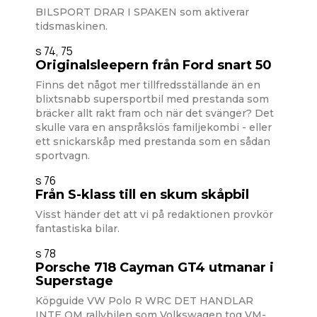
BILSPORT DRAR I SPAKEN som aktiverar
tidsmaskinen.
s 74, 75
Originalsleepern från Ford snart 50
Finns det något mer tillfredsställande än en
blixtsnabb supersportbil med prestanda som
bräcker allt rakt fram och när det svänger? Det
skulle vara en anspråkslös familjekombi - eller
ett snickarskåp med prestanda som en sådan
sportvagn.
s 76
Från S-klass till en skum skåpbil
Visst händer det att vi på redaktionen provkör
fantastiska bilar.
s 78
Porsche 718 Cayman GT4 utmanar i
Superstage
Köpguide VW Polo R WRC DET HANDLAR
INTE OM rallybilen som Volkswagen tog VM-