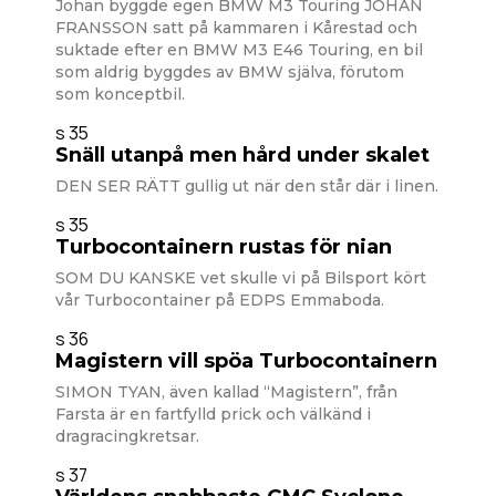
Johan byggde egen BMW M3 Touring JOHAN
FRANSSON satt på kammaren i Kårestad och
suktade efter en BMW M3 E46 Touring, en bil
som aldrig byggdes av BMW själva, förutom
som konceptbil.
s 35
Snäll utanpå men hård under skalet
DEN SER RÄTT gullig ut när den står där i linen.
s 35
Turbocontainern rustas för nian
SOM DU KANSKE vet skulle vi på Bilsport kört
vår Turbocontainer på EDPS Emmaboda.
s 36
Magistern vill spöa Turbocontainern
SIMON TYAN, även kallad “Magistern”, från
Farsta är en fartfylld prick och välkänd i
dragracingkretsar.
s 37