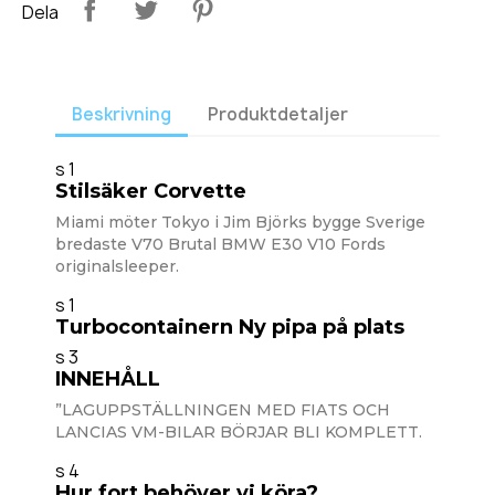
Dela
Beskrivning
Produktdetaljer
s 1
Stilsäker Corvette
Miami möter Tokyo i Jim Björks bygge Sverige
bredaste V70 Brutal BMW E30 V10 Fords
originalsleeper.
s 1
Turbocontainern Ny pipa på plats
s 3
INNEHÅLL
”LAGUPPSTÄLLNINGEN MED FIATS OCH
LANCIAS VM-BILAR BÖRJAR BLI KOMPLETT.
s 4
Hur fort behöver vi köra?