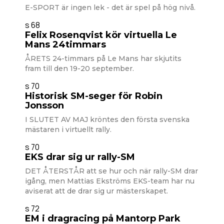
E-SPORT är ingen lek - det är spel på hög nivå.
s 68
Felix Rosenqvist kör virtuella Le
Mans 24timmars
ÅRETS 24-timmars på Le Mans har skjutits
fram till den 19-20 september.
s 70
Historisk SM-seger för Robin
Jonsson
I SLUTET AV MAJ kröntes den första svenska
mästaren i virtuellt rally.
s 70
EKS drar sig ur rally-SM
DET ÅTERSTÅR att se hur och när rally-SM drar
igång, men Mattias Ekströms EKS-team har nu
aviserat att de drar sig ur mästerskapet.
s 72
EM i dragracing på Mantorp Park